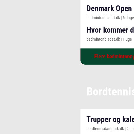
Denmark Open o
badmintonbladet.dk
|
6 dage
Hvor kommer de 
badmintonbladet.dk
|
1 uge
Flere badmintonn
Bordtenni
Trupper og kal
bordtennisdanmark.dk
|
2 d