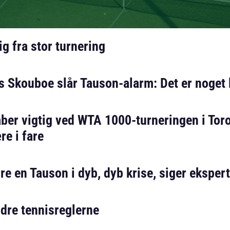
g fra stor turnering
 Skouboe slår Tauson-alarm: Det er noget 
aber vigtig ved WTA 1000-turneringen i Tor
e i fare
re en Tauson i dyb, dyb krise, siger ekspert
ndre tennisreglerne