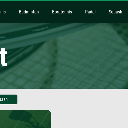
nis
Badminton
Bordtennis
Padel
Squash
t
uash