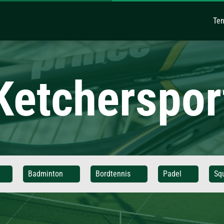
Ten
Ketcherspor
Badminton
Bordtennis
Padel
Sq