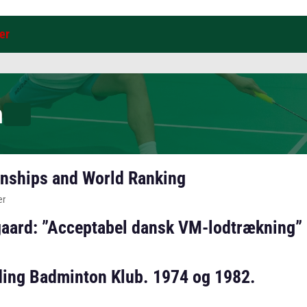
er
n
nships and World Ranking
er
gaard: ”Acceptabel dansk VM-lodtrækning”
ding Badminton Klub. 1974 og 1982.