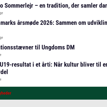
o Sommerlejr – en tradition, der samler da
age
nmarks årsmøde 2026: Sammen om udviklin
age
kationsstævner til Ungdoms DM
e
9-resultat i et årti: Når kultur bliver til e
del
e
yheder