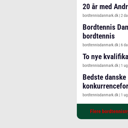
20 år med Andr
bordtennisdanmark.dk
|
2 d
Bordtennis Da
bordtennis
bordtennisdanmark.dk
|
6 d
To nye kvalifi
bordtennisdanmark.dk
|
1 ug
Bedste danske U1
konkurrencefor
bordtennisdanmark.dk
|
1 ug
Flere bordtennisn