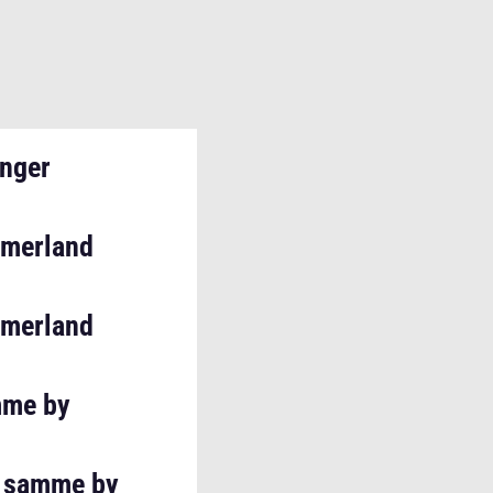
inger
mmerland
mmerland
amme by
en samme by