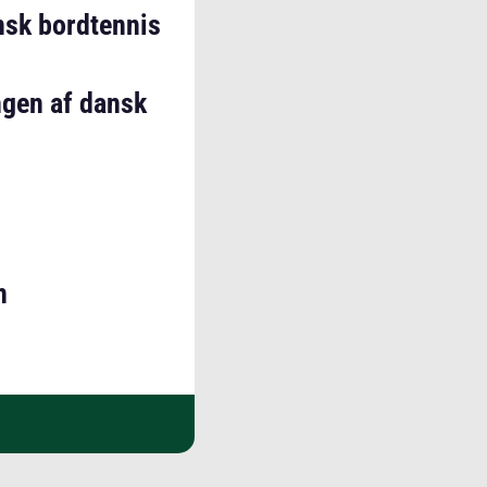
nsk bordtennis
gen af dansk
n