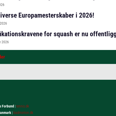
2026
 diverse Europamesterskaber i 2026!
 2026
ikationskravene for squash er nu offentligg
y 2026
der
s Forbund
|
tennis.dk
Danmark
|
badminton.dk