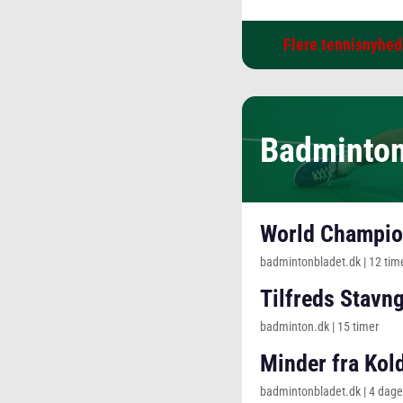
Flere tennisnyhed
Badminto
World Champio
badmintonbladet.dk
|
12 tim
Tilfreds Stavn
badminton.dk
|
15 timer
Minder fra Kol
badmintonbladet.dk
|
4 dage