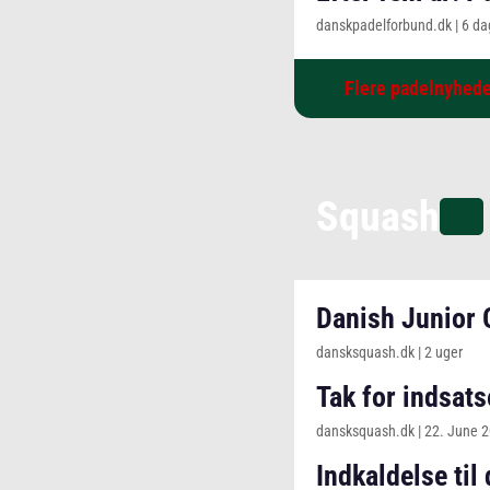
danskpadelforbund.dk
|
6 da
Flere padelnyhed
Squash
Danish Junior 
dansksquash.dk
|
2 uger
Tak for indsats
dansksquash.dk
|
22. June 
Indkaldelse til