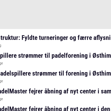
truktur: Fyldte turneringer og færre aflysn
g
spillere strømmer til padelforening i Østhi
ge
padelspillere strømmer til forening i Østhi
ge
adelMaster fejrer åbning af nyt center i s
ge
adelMaster fejrer åbning af nyt center i d