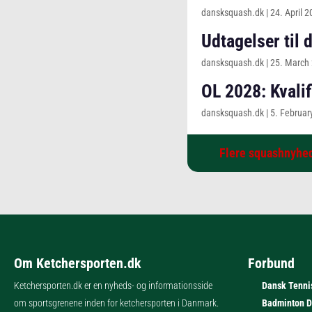
dansksquash.dk
|
24. April 
Udtagelser til
dansksquash.dk
|
25. March
OL 2028: Kvalif
dansksquash.dk
|
5. Februar
Flere squashnyhe
Om Ketchersporten.dk
Forbund
Ketchersporten.dk er en nyheds- og informationsside
Dansk Tenni
om sportsgrenene inden for ketchersporten i Danmark.
Badminton 