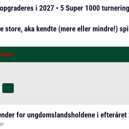
pgraderes i 2027 • 5 Super 1000 turnering
store, aka kendte (mere eller mindre!) spil
yheder
s
ender for ungdomslandsholdene i efteråret
age