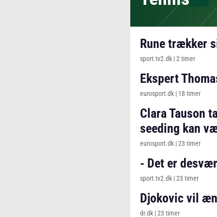
Rune trækker si
sport.tv2.dk
|
2 timer
Ekspert Thomas
eurosport.dk
|
18 timer
Clara Tauson t
seeding kan vær
eurosport.dk
|
23 timer
- Det er desvær
sport.tv2.dk
|
23 timer
Djokovic vil æ
dr.dk
|
23 timer