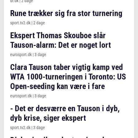
dr.dk
|
2 dage
Rune trækker sig fra stor turnering
sport.tv2.dk
|
2 dage
Ekspert Thomas Skouboe slår
Tauson-alarm: Det er noget lort
eurosport.dk
|
3 dage
Clara Tauson taber vigtig kamp ved
WTA 1000-turneringen i Toronto: US
Open-seeding kan være i fare
eurosport.dk
|
3 dage
- Det er desværre en Tauson i dyb,
dyb krise, siger ekspert
sport.tv2.dk
|
3 dage