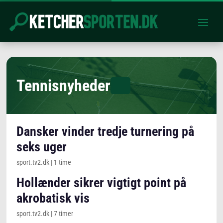
Tennisnyheder
Dansker vinder tredje turnering på
seks uger
sport.tv2.dk
|
1 time
Hollænder sikrer vigtigt point på
akrobatisk vis
sport.tv2.dk
|
7 timer