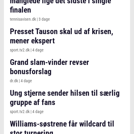
manglede lige det sidste i single
finalen
tennisavisen.dk
|
3 dage
Presset Tauson skal ud af krisen,
mener ekspert
sport.tv2.dk
|
4 dage
Grand slam-vinder revser
bonusforslag
dr.dk
|
4 dage
Ung stjerne sender hilsen til særlig
gruppe af fans
sport.tv2.dk
|
4 dage
Williams-søstrene får wildcard til
stor turnering