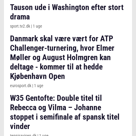
Tauson ude i Washington efter stort
drama
sport.tv2.dk
|
1 uge
Danmark skal være vært for ATP
Challenger-turnering, hvor Elmer
Møller og August Holmgren kan
deltage - kommer til at hedde
Kjøbenhavn Open
eurosport.dk
|
1 uge
W35 Gentofte: Double titel til
Rebecca og Vilma – Johanne
stoppet i semifinale af spansk titel
vinder
tennisavisen.dk
|
1 uge