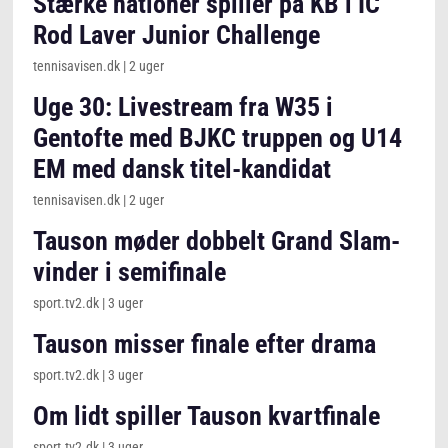
Stærke nationer spiller på KB i IC
Rod Laver Junior Challenge
tennisavisen.dk
|
2 uger
Uge 30: Livestream fra W35 i
Gentofte med BJKC truppen og U14
EM med dansk titel-kandidat
tennisavisen.dk
|
2 uger
Tauson møder dobbelt Grand Slam-
vinder i semifinale
sport.tv2.dk
|
3 uger
Tauson misser finale efter drama
sport.tv2.dk
|
3 uger
Om lidt spiller Tauson kvartfinale
sport.tv2.dk
|
3 uger