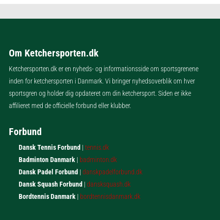
Om Ketchersporten.dk
Ketchersporten.dk er en nyheds- og informationsside om sportsgrenene
inden for ketchersporten i Danmark. Vi bringer nyhedsoverblik om hver
sportsgren og holder dig opdateret om din ketchersport. Siden er ikke
affilieret med de officielle forbund eller klubber.
Forbund
Dansk Tennis Forbund
|
tennis.dk
Badminton Danmark
|
badminton.dk
Dansk Padel Forbund
|
danskpadelforbund.dk
Dansk Squash Forbund
|
dansksquash.dk
Bordtennis Danmark
|
bordtennisdanmark.dk